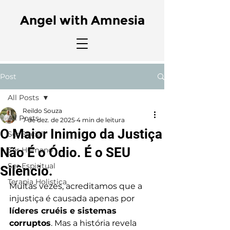
Angel with Amnesia
Post
All Posts
Reildo Souza
All Posts
7 de dez. de 2025
4 min de leitura
O Maior Inimigo da Justiça
Ser Social
Não É o Ódio. É o SEU
Ser Humano
Ser Espiritual
Silêncio.
Terapia Holistica
Muitas vezes, acreditamos que a 
injustiça é causada apenas por 
líderes cruéis e sistemas 
corruptos
. Mas a história revela 