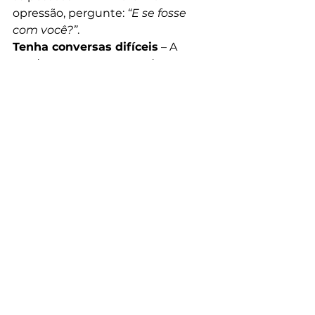
opressão, pergunte: 
“E se fosse 
com você?”
.
Tenha conversas difíceis
 – A 
mudança começa quando 
fazemos os outros refletirem.
Apoie aqueles que correm 
riscos
 – Ativistas, denunciantes e 
buscadores da verdade precisam 
de aliados.
Viva seus valores
 – Justiça, 
compaixão e integridade devem 
aparecer em suas ações, não 
apenas em suas palavras.
Aja, mesmo em pequenas 
coisas
 – Todo grande movimento 
começou com indivíduos que se 
recusaram a ficar em silêncio.