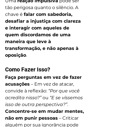
Uma 
reação impulsiva
 pode ser 
tão perigosa quanto o silêncio. A 
chave é 
falar com sabedoria, 
desafiar a injustiça com clareza 
e interagir com aqueles de 
quem discordamos de uma 
maneira que leve à 
transformação, e não apenas à 
oposição
.
Como Fazer Isso?
Faça perguntas em vez de fazer 
acusações
 – Em vez de atacar, 
convide à reflexão: 
“Por que você 
acredita nisso?”
 ou 
“E se víssemos 
isso de outra perspectiva?”
.
Concentre-se em mudar mentes, 
não em punir pessoas
 – Criticar 
alguém por sua ignorância pode 