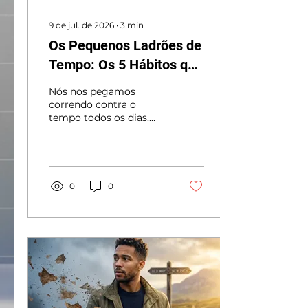
9 de jul. de 2026
∙
3
min
Os Pequenos Ladrões de
Tempo: Os 5 Hábitos que
Alimentam Nossa
Nós nos pegamos
Amnésia Diária
correndo contra o
tempo todos os dias.
Descubra como
pequenos atos de
atenção e o silêncio
podem nos despertar do
piloto automático
0
0
coletivo.