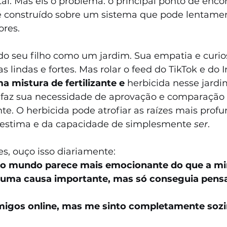
al. Mas eis o problema: o principal ponto de enc
é construído sobre um sistema que pode lentamen
res.
o seu filho como um jardim. Sua empatia e curio
as lindas e fortes. Mas rolar o feed do TikTok e do 
a mistura de fertilizante e 
herbicida nesse jardi
te faz sua necessidade de aprovação e comparação 
e. O herbicida pode atrofiar as raízes mais profu
oestima e da capacidade de simplesmente 
ser
.
s, ouço isso diariamente:
odo mundo parece mais emocionante do que a mi
e uma causa importante, mas só conseguia pen
migos online, mas me sinto completamente sozi