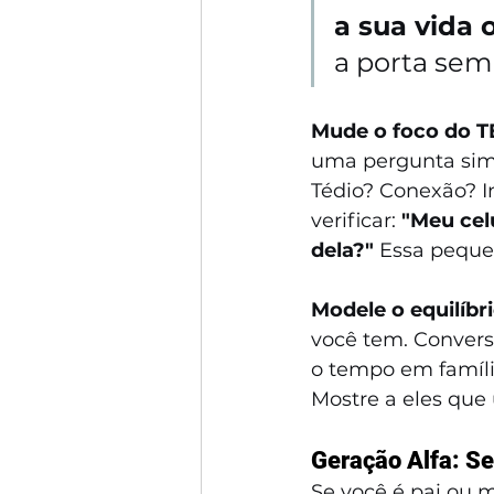
a sua vida 
a porta sem
Mude o foco do T
uma pergunta simp
Tédio? Conexão? I
verificar: 
"Meu cel
dela?"
 Essa peque
Modele o equilíbr
você tem. Convers
o tempo em famíli
Mostre a eles que 
Geração Alfa: S
Se você é pai ou 