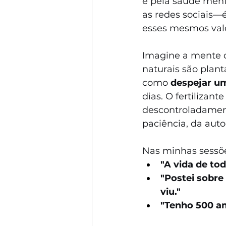
e pela saúde ment
as redes sociais—
esses mesmos valo
Imagine a mente d
naturais são plant
como 
despejar um
dias. O fertilizan
descontroladament
paciência, da aut
Nas minhas sessõe
"A vida de t
"Postei sobr
viu."
"Tenho 500 a