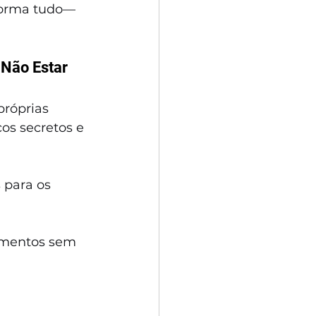
forma tudo—
Não Estar 
próprias 
s secretos e 
 para os 
mentos sem 