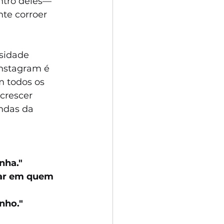
ontro deles—
te corroer 
sidade 
Instagram é 
m todos os 
crescer 
ndas da 
nha."
sar em quem 
nho."