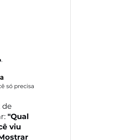
o
.
da
ê só precisa 
 de 
r: 
"Qual 
ê viu 
Mostrar 