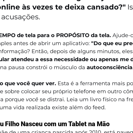
online às vezes te deixa cansado?"
 I
 acusações.
EMPO de tela para o PROPÓSITO da tela.
 Ajude-o
les antes de abrir um aplicativo: 
"Do que eu pre
nformação? Então, depois de alguns minutos, ele
ular atendeu a essa necessidade ou apenas me di
na pausa constrói o músculo da 
autoconsciência
io que você quer ver.
 Esta é a ferramenta mais p
e sobre colocar seu próprio telefone em outro c
a porque 
você
 se distrai. Leia um livro físico na fr
uma vida realizada existe além do feed.
eu Filho Nasceu com um Tablet na Mão
mãe de uma criança nascida após 2010, está nav