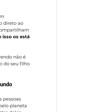
om 
 direto ao 
compartilham 
isso os está 
vendo não é 
 do seu filho 
undo 
s pessoas 
pelo planeta 