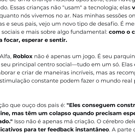
rado. Essas crianças não "usam" a tecnologia; elas 
quanto nós vivemos no ar. Nas minhas sessões on
s e seus pais, vejo um novo tipo de desafio. É me
 sociais e mais sobre algo fundamental: 
como o c
 focar, esperar e sentir.
lfa, 
Roblox
 não é apenas um jogo. É seu parquin
 seu principal centro social—tudo em um só. Elas 
borar e criar de maneiras incríveis, mas as reco
estimulação constante podem fazer o mundo real pa
ão que ouço dos pais é: 
"Eles conseguem constr
line, mas têm um colapso quando precisam espe
ado."
 Isso não é apenas má criação. O cérebro del
licativos para ter feedback instantâneo
. A parte