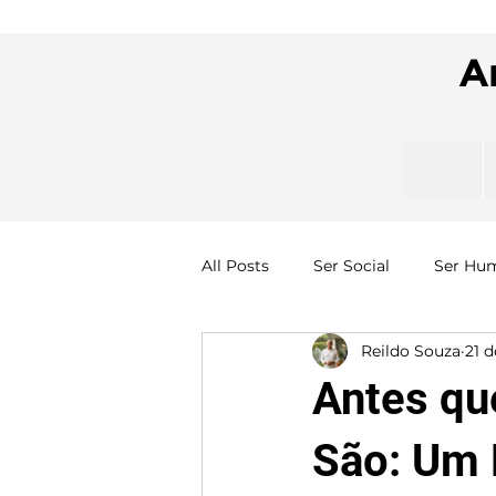
A
All Posts
Ser Social
Ser Hu
Reildo Souza
21 d
Antes qu
São: Um 