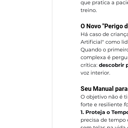
que pratica a pac
treino.
O Novo "Perigo do
Há caso de criança
Artificial" como l
Quando o primeiro
complexa é pergun
crítica: 
descobrir 
voz interior.
Seu Manual para 
O objetivo não é t
forte e resiliente 
f
1. Proteja o Tem
precisa de tempo d
sem telas na vida 