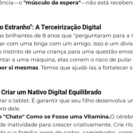
iência—o 
"músculo da espera"
—não está recebe
 Estranho": A Terceirização Digital
s brilhantes de 8 anos que "perguntaram para a I
idar com uma briga com um amigo. Isso é um divis
 instinto de uma criança para uma questão emoc
tar a uma máquina, elas correm o risco de pular
por si mesmas
. Temos que ajudá-las a fortalecer s
Criar um Nativo Digital Equilibrado
irar o tablet. É garantir que seu filho desenvolva 
ora
 dele.
po "Chato" Como se Fosse uma Vitamina.
O cérebr
e inatividade para crescer criativamente. Crie ritu
da sua família: jogos de cartas, caminhadas, cozin