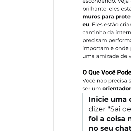
escondendo. Veja
brilhante: eles est
muros para prote
eu
. Eles estão cr
cantinho da inter
precisam performar
importam e onde 
uma amizade de ve
O Que Você Pode
Você não precisa s
ser um 
orientador
Inicie uma
dizer "Sai d
foi a coisa
no seu cha