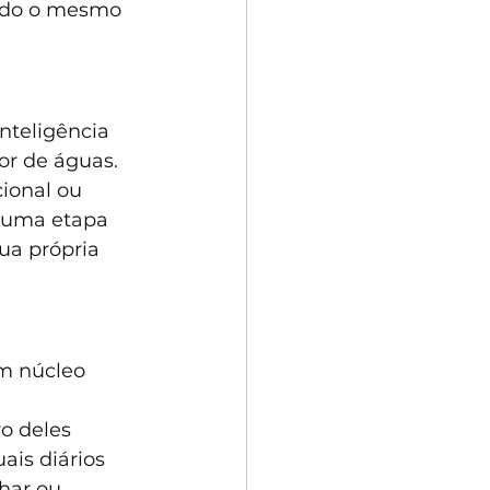
ndo o mesmo 
nteligência 
or de águas. 
ional ou 
 uma etapa 
ua própria 
um núcleo 
o deles 
ais diários 
har ou 