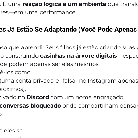
. É uma 
reação lógica a um ambiente
 que trans
alores—em uma performance.
les Já Estão Se Adaptando (Você Pode Apenas 
so que aprendi. Seus filhos já estão criando suas 
ão construindo 
casinhas na árvore digitais
—espaço
onde podem apenas ser eles mesmos.
ê-los como:
 (uma conta privada e "falsa" no Instagram apenas
róximos).
rivado no 
Discord
 com um nome engraçado.
 conversas bloqueado
 onde compartilham pensa
o.
 eles se 