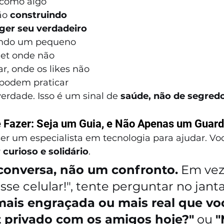
 como algo 
ão 
construindo 
ger seu verdadeiro 
iando um pequeno 
net onde não 
, onde os likes não 
podem praticar 
rdade. Isso é um sinal de 
saúde, não de segred
 Fazer: Seja um Guia, e Não Apenas um Guar
er um especialista em tecnologia para ajudar. Voc
 curioso e solidário
.
 conversa, não um confronto.
 Em vez
esse celular!", tente perguntar no janta
 mais engraçada ou mais real que voc
t privado com os amigos hoje?"
 ou 
"