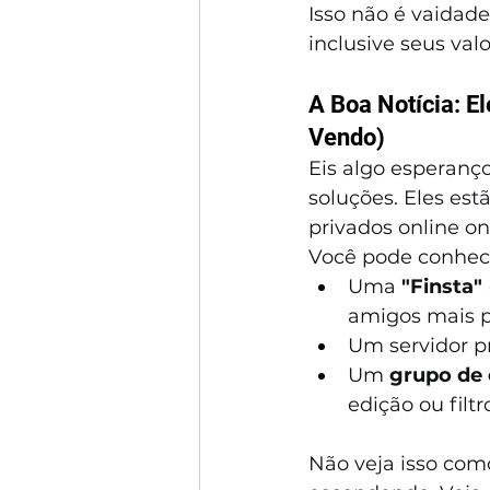
Isso não é vaidade
inclusive seus v
A Boa Notícia: E
Vendo)
Eis algo esperanço
soluções. Eles est
privados online 
Você pode conhec
Uma 
"Finsta"
amigos mais p
Um servidor p
Um 
grupo de
edição ou filtr
Não veja isso como