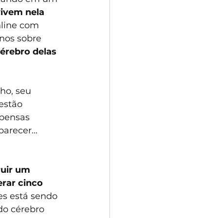
vivem nela
line com 
nos sobre 
érebro delas 
ho, seu 
estão 
mpensas 
recer... 
uir um 
rar cinco 
es está sendo 
 do cérebro 