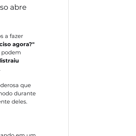
sso abre 
s a fazer 
ciso agora?"
s podem 
straiu 
.
oderosa que 
ômodo durante 
ente deles. 
egando em um 